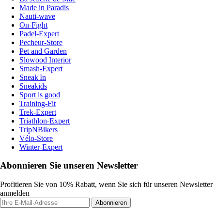
Made in Paradis
Nauti-wave
On-Fight
Padel-Expert
Pecheur-Store
Pet and Garden
Slowood Interior
Smash-Expert
Sneak'In
Sneakids
Sport is good
Training-Fit
Trek-Expert
Triathlon-Expert
TripNBikers
Vélo-Store
Winter-Expert
Abonnieren Sie unseren Newsletter
Profitieren Sie von 10% Rabatt, wenn Sie sich für unseren Newsletter
anmelden
Abonnieren