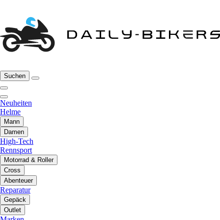
Suchen
Neuheiten
Helme
Mann
Damen
High-Tech
Rennsport
Motorrad & Roller
Cross
Abenteuer
Reparatur
Gepäck
Outlet
Marken