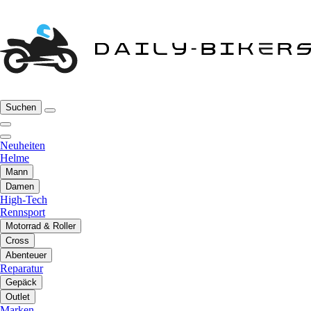
Suchen
Neuheiten
Helme
Mann
Damen
High-Tech
Rennsport
Motorrad & Roller
Cross
Abenteuer
Reparatur
Gepäck
Outlet
Marken