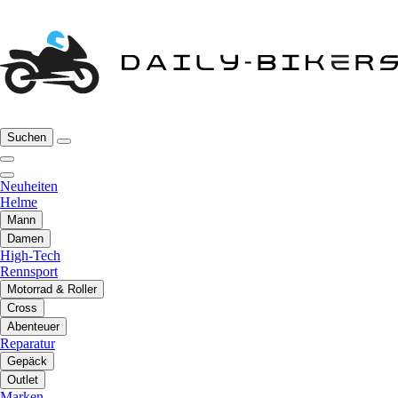
Suchen
Neuheiten
Helme
Mann
Damen
High-Tech
Rennsport
Motorrad & Roller
Cross
Abenteuer
Reparatur
Gepäck
Outlet
Marken