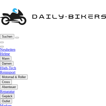
Suchen
Neuheiten
Helme
Mann
Damen
High-Tech
Rennsport
Motorrad & Roller
Cross
Abenteuer
Reparatur
Gepäck
Outlet
Marken