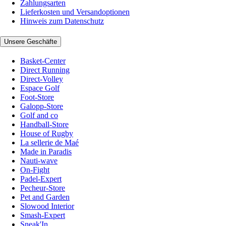
Zahlungsarten
Lieferkosten und Versandoptionen
Hinweis zum Datenschutz
Unsere Geschäfte
Basket-Center
Direct Running
Direct-Volley
Espace Golf
Foot-Store
Galopp-Store
Golf and co
Handball-Store
House of Rugby
La sellerie de Maé
Made in Paradis
Nauti-wave
On-Fight
Padel-Expert
Pecheur-Store
Pet and Garden
Slowood Interior
Smash-Expert
Sneak'In