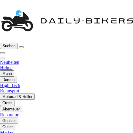
Suchen
Neuheiten
Helme
Mann
Damen
High-Tech
Rennsport
Motorrad & Roller
Cross
Abenteuer
Reparatur
Gepäck
Outlet
Marken