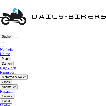
Suchen
Neuheiten
Helme
Mann
Damen
High-Tech
Rennsport
Motorrad & Roller
Cross
Abenteuer
Reparatur
Gepäck
Outlet
Marken