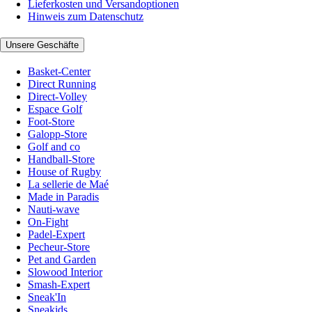
Lieferkosten und Versandoptionen
Hinweis zum Datenschutz
Unsere Geschäfte
Basket-Center
Direct Running
Direct-Volley
Espace Golf
Foot-Store
Galopp-Store
Golf and co
Handball-Store
House of Rugby
La sellerie de Maé
Made in Paradis
Nauti-wave
On-Fight
Padel-Expert
Pecheur-Store
Pet and Garden
Slowood Interior
Smash-Expert
Sneak'In
Sneakids