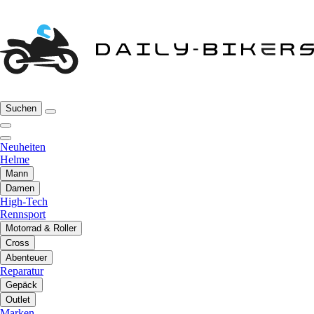
Suchen
Neuheiten
Helme
Mann
Damen
High-Tech
Rennsport
Motorrad & Roller
Cross
Abenteuer
Reparatur
Gepäck
Outlet
Marken