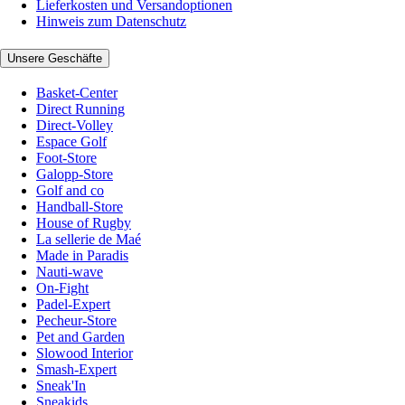
Lieferkosten und Versandoptionen
Hinweis zum Datenschutz
Unsere Geschäfte
Basket-Center
Direct Running
Direct-Volley
Espace Golf
Foot-Store
Galopp-Store
Golf and co
Handball-Store
House of Rugby
La sellerie de Maé
Made in Paradis
Nauti-wave
On-Fight
Padel-Expert
Pecheur-Store
Pet and Garden
Slowood Interior
Smash-Expert
Sneak'In
Sneakids