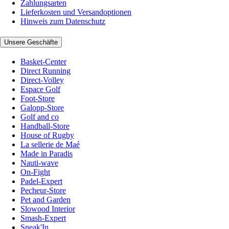
Zahlungsarten
Lieferkosten und Versandoptionen
Hinweis zum Datenschutz
Unsere Geschäfte
Basket-Center
Direct Running
Direct-Volley
Espace Golf
Foot-Store
Galopp-Store
Golf and co
Handball-Store
House of Rugby
La sellerie de Maé
Made in Paradis
Nauti-wave
On-Fight
Padel-Expert
Pecheur-Store
Pet and Garden
Slowood Interior
Smash-Expert
Sneak'In