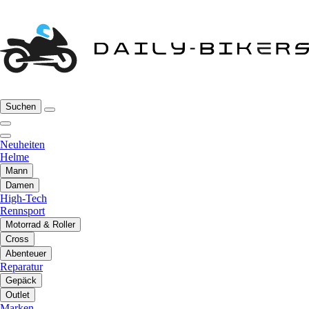
Suchen
Neuheiten
Helme
Mann
Damen
High-Tech
Rennsport
Motorrad & Roller
Cross
Abenteuer
Reparatur
Gepäck
Outlet
Marken