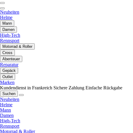
Neuheiten
Helme
Mann
Damen
High-Tech
Rennsport
Motorrad & Roller
Cross
Abenteuer
Reparatur
Gepäck
Outlet
Marken
Kundendienst in Frankreich
Sichere Zahlung
Einfache Rückgabe
Suchen
Neuheiten
Helme
Mann
Damen
High-Tech
Rennsport
Motorrad & Roller