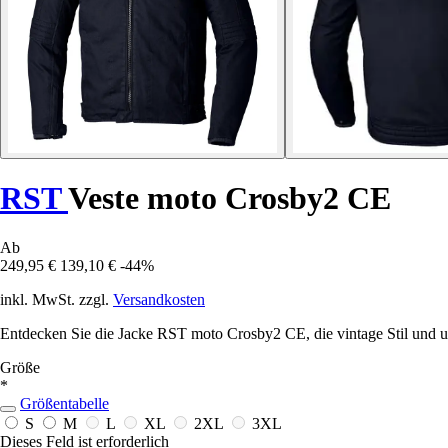
RST
Veste moto Crosby2 CE
Ab
249,95 €
139,10 €
-44%
inkl. MwSt. zzgl.
Versandkosten
Entdecken Sie die Jacke RST moto Crosby2 CE, die vintage Stil und ul
Größe
*
Größentabelle
S
M
L
XL
2XL
3XL
Dieses Feld ist erforderlich