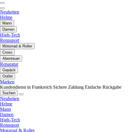
Neuheiten
Helme
Mann
Damen
High-Tech
Rennsport
Motorrad & Roller
Cross
Abenteuer
Reparatur
Gepäck
Outlet
Marken
Kundendienst in Frankreich
Sichere Zahlung
Einfache Rückgabe
Suchen
Neuheiten
Helme
Mann
Damen
High-Tech
Rennsport
Motorrad & Roller