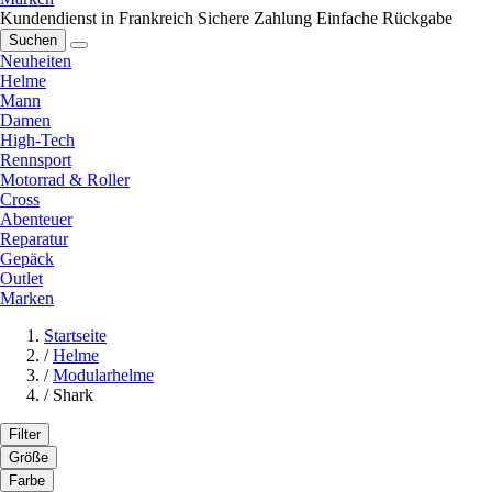
Kundendienst in Frankreich
Sichere Zahlung
Einfache Rückgabe
Suchen
Neuheiten
Helme
Mann
Damen
High-Tech
Rennsport
Motorrad & Roller
Cross
Abenteuer
Reparatur
Gepäck
Outlet
Marken
Startseite
/
Helme
/
Modularhelme
/
Shark
Filter
Größe
Farbe