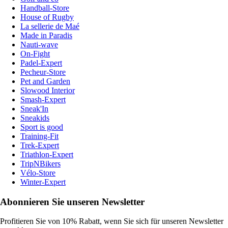
Handball-Store
House of Rugby
La sellerie de Maé
Made in Paradis
Nauti-wave
On-Fight
Padel-Expert
Pecheur-Store
Pet and Garden
Slowood Interior
Smash-Expert
Sneak'In
Sneakids
Sport is good
Training-Fit
Trek-Expert
Triathlon-Expert
TripNBikers
Vélo-Store
Winter-Expert
Abonnieren Sie unseren Newsletter
Profitieren Sie von 10% Rabatt, wenn Sie sich für unseren Newsletter