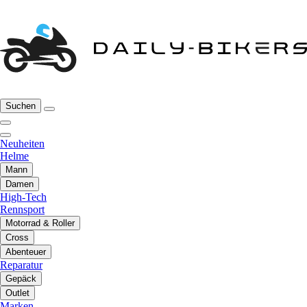
Suchen
Neuheiten
Helme
Mann
Damen
High-Tech
Rennsport
Motorrad & Roller
Cross
Abenteuer
Reparatur
Gepäck
Outlet
Marken