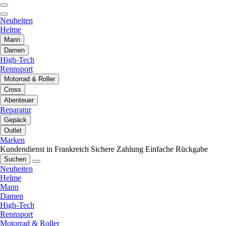
Neuheiten
Helme
Mann
Damen
High-Tech
Rennsport
Motorrad & Roller
Cross
Abenteuer
Reparatur
Gepäck
Outlet
Marken
Kundendienst in Frankreich
Sichere Zahlung
Einfache Rückgabe
Suchen
Neuheiten
Helme
Mann
Damen
High-Tech
Rennsport
Motorrad & Roller