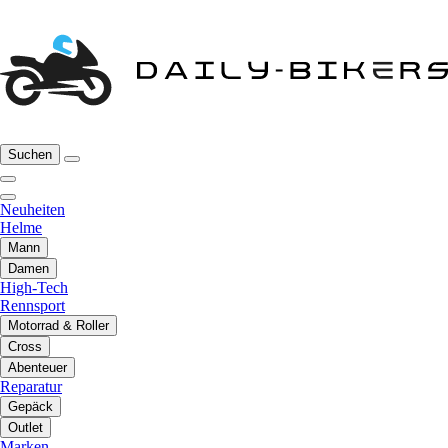
Suchen
Neuheiten
Helme
Mann
Damen
High-Tech
Rennsport
Motorrad & Roller
Cross
Abenteuer
Reparatur
Gepäck
Outlet
Marken