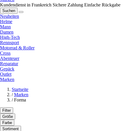
Kundendienst in Frankreich
Sichere Zahlung
Einfache Rückgabe
Suchen
Neuheiten
Helme
Mann
Damen
High-Tech
Rennsport
Motorrad & Roller
Cross
Abenteuer
Reparatur
Gepäck
Outlet
Marken
Startseite
/
Marken
/
Forma
Filter
Größe
Farbe
Sortiment