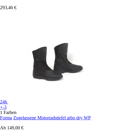
293,46 €
24h
+-3
1 Farben
Forma
Zugelassene Motorradstiefel arbo dry WP
Ab
149,00 €