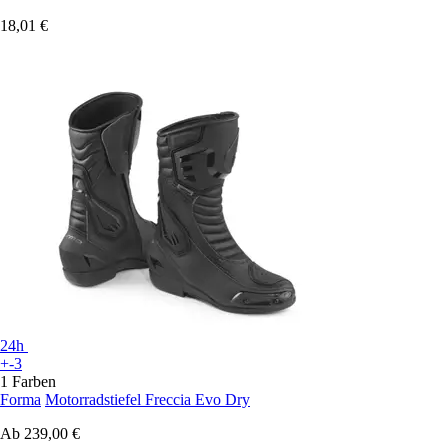
18,01 €
24h
+-3
1 Farben
Forma
Motorradstiefel Freccia Evo Dry
Ab
239,00 €