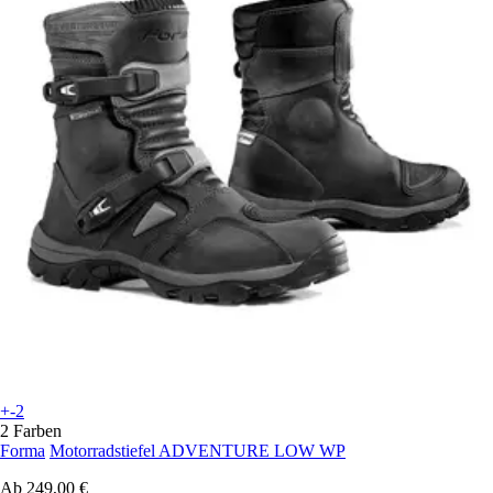
+-2
2 Farben
Forma
Motorradstiefel ADVENTURE LOW WP
Ab
249,00 €