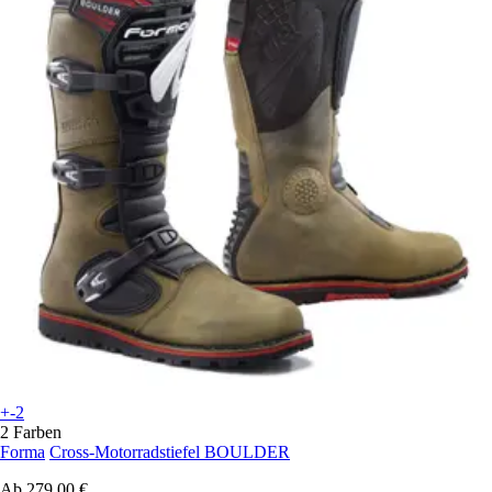
+-2
2 Farben
Forma
Cross-Motorradstiefel BOULDER
Ab
279,00 €