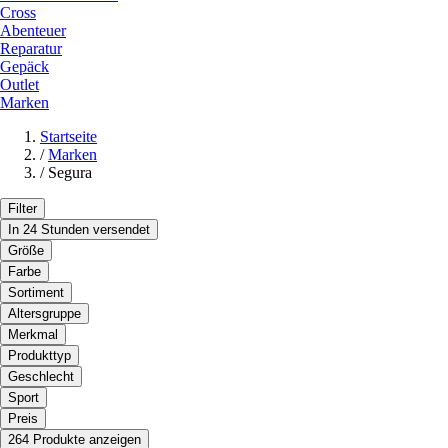
Cross
Abenteuer
Reparatur
Gepäck
Outlet
Marken
Startseite
/
Marken
/
Segura
Filter
In 24 Stunden versendet
Größe
Farbe
Sortiment
Altersgruppe
Merkmal
Produkttyp
Geschlecht
Sport
Preis
264 Produkte anzeigen