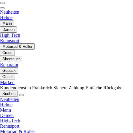
Neuheiten
Helme
Mann
Damen
High-Tech
Rennsport
Motorrad & Roller
Cross
Abenteuer
Reparatur
Gepäck
Outlet
Marken
Kundendienst in Frankreich
Sichere Zahlung
Einfache Rückgabe
Suchen
Neuheiten
Helme
Mann
Damen
High-Tech
Rennsport
Motorrad & Roller