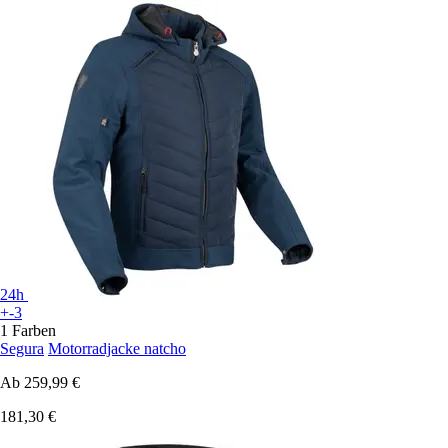
24h
+-3
1 Farben
Segura
Motorradjacke natcho
Ab
259,99 €
181,30 €