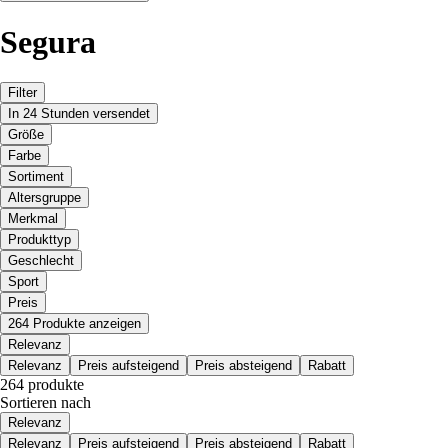
Segura
Filter
In 24 Stunden versendet
Größe
Farbe
Sortiment
Altersgruppe
Merkmal
Produkttyp
Geschlecht
Sport
Preis
264 Produkte anzeigen
Relevanz
Relevanz
Preis aufsteigend
Preis absteigend
Rabatt
264 produkte
Sortieren nach
Relevanz
Relevanz
Preis aufsteigend
Preis absteigend
Rabatt