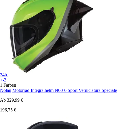
24h
+-3
1 Farben
Nolan
Motorrad-Integralhelm N60-6 Sport Verniciatura Speciale
Ab
329,99 €
196,75 €