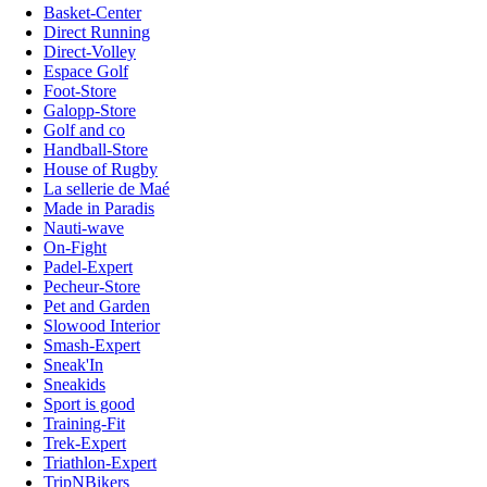
Basket-Center
Direct Running
Direct-Volley
Espace Golf
Foot-Store
Galopp-Store
Golf and co
Handball-Store
House of Rugby
La sellerie de Maé
Made in Paradis
Nauti-wave
On-Fight
Padel-Expert
Pecheur-Store
Pet and Garden
Slowood Interior
Smash-Expert
Sneak'In
Sneakids
Sport is good
Training-Fit
Trek-Expert
Triathlon-Expert
TripNBikers