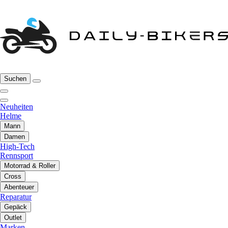
Suchen
Neuheiten
Helme
Mann
Damen
High-Tech
Rennsport
Motorrad & Roller
Cross
Abenteuer
Reparatur
Gepäck
Outlet
Marken