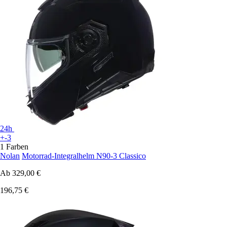
24h
+-3
1 Farben
Nolan
Motorrad-Integralhelm N90-3 Classico
Ab
329,00 €
196,75 €