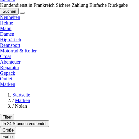
Kundendienst in Frankreich
Sichere Zahlung
Einfache Rückgabe
Suchen
Neuheiten
Helme
Mann
Damen
High-Tech
Rennsport
Motorrad & Roller
Cross
Abenteuer
Reparatur
Gepäck
Outlet
Marken
Startseite
/
Marken
/
Nolan
Filter
In 24 Stunden versendet
Größe
Farbe