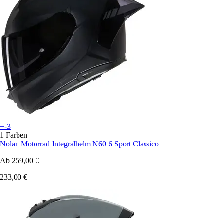
+-3
1 Farben
Nolan
Motorrad-Integralhelm N60-6 Sport Classico
Ab
259,00 €
233,00 €