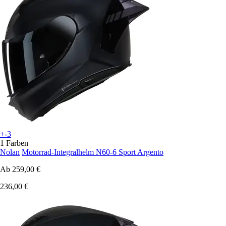
+-3
1 Farben
Nolan
Motorrad-Integralhelm N60-6 Sport Argento
Ab
259,00 €
236,00 €