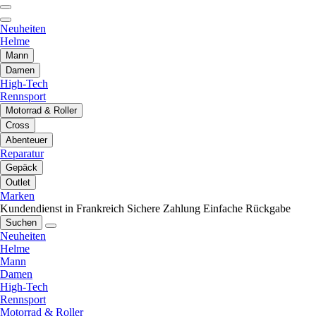
Neuheiten
Helme
Mann
Damen
High-Tech
Rennsport
Motorrad & Roller
Cross
Abenteuer
Reparatur
Gepäck
Outlet
Marken
Kundendienst in Frankreich
Sichere Zahlung
Einfache Rückgabe
Suchen
Neuheiten
Helme
Mann
Damen
High-Tech
Rennsport
Motorrad & Roller