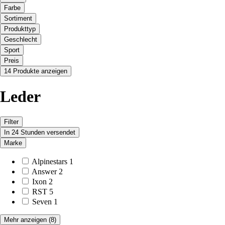
Farbe
Sortiment
Produkttyp
Geschlecht
Sport
Preis
14 Produkte anzeigen
Leder
Filter
In 24 Stunden versendet
Marke
Alpinestars
1
Answer
2
Ixon
2
RST
5
Seven
1
Mehr anzeigen
(8)