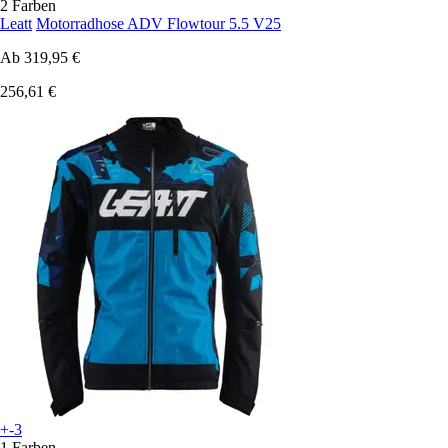
2 Farben
Leatt
Motorradhose ADV Flowtour 5.5 V25
Ab
319,95 €
256,61 €
+-3
1 Farben