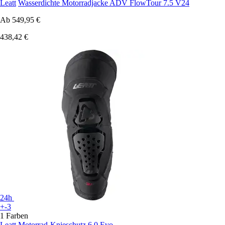
Leatt
Wasserdichte Motorradjacke ADV FlowTour 7.5 V24
Ab
549,95 €
438,42 €
24h
+-3
1 Farben
Leatt
Motorrad-Knieschutz 6.0 Evo