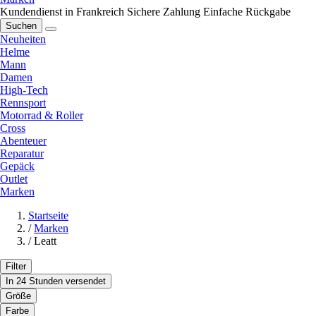
Kundendienst in Frankreich
Sichere Zahlung
Einfache Rückgabe
Suchen
Neuheiten
Helme
Mann
Damen
High-Tech
Rennsport
Motorrad & Roller
Cross
Abenteuer
Reparatur
Gepäck
Outlet
Marken
Startseite
/
Marken
/
Leatt
Filter
In 24 Stunden versendet
Größe
Farbe