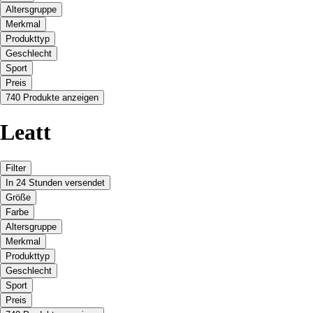
Altersgruppe
Merkmal
Produkttyp
Geschlecht
Sport
Preis
740 Produkte anzeigen
Leatt
Filter
In 24 Stunden versendet
Größe
Farbe
Altersgruppe
Merkmal
Produkttyp
Geschlecht
Sport
Preis