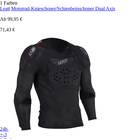
1 Farben
Leatt
Motorrad-Knieschoner/Schienbeinschoner Dual Axis
Ab
99,95 €
71,43 €
24h
+-3