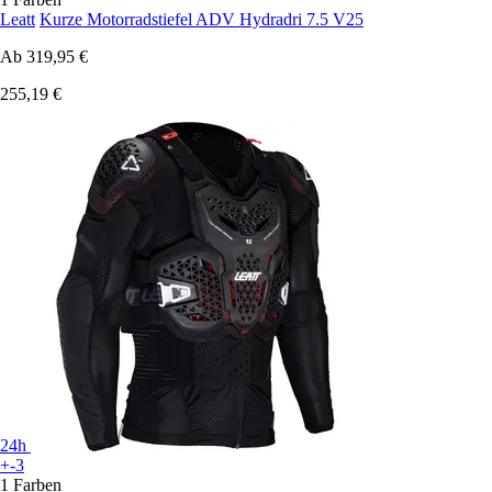
Leatt
Kurze Motorradstiefel ADV Hydradri 7.5 V25
Ab
319,95 €
255,19 €
24h
+-3
1 Farben