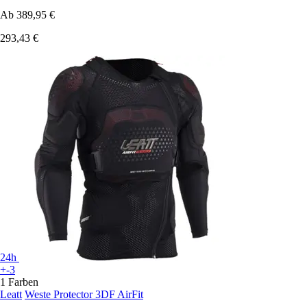
Ab
389,95 €
293,43 €
24h
+-3
1 Farben
Leatt
Weste Protector 3DF AirFit