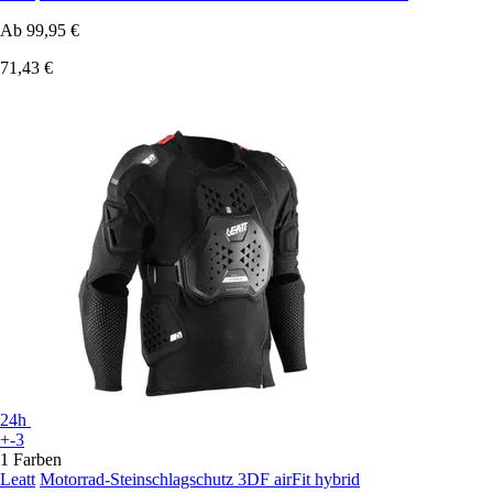
Ab
99,95 €
71,43 €
24h
+-3
1 Farben
Leatt
Motorrad-Steinschlagschutz 3DF airFit hybrid