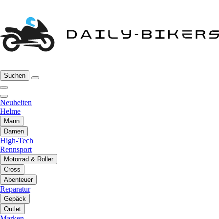
Suchen
Neuheiten
Helme
Mann
Damen
High-Tech
Rennsport
Motorrad & Roller
Cross
Abenteuer
Reparatur
Gepäck
Outlet
Marken