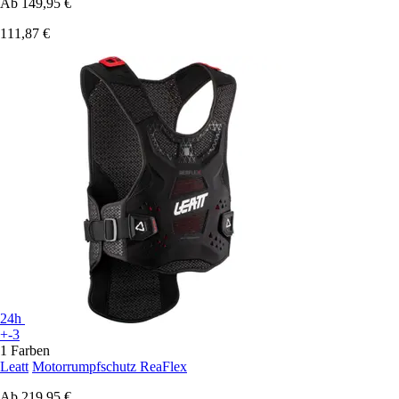
Ab
149,95 €
111,87 €
24h
+-3
1 Farben
Leatt
Motorrumpfschutz ReaFlex
Ab
219,95 €