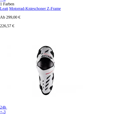
1 Farben
Leatt
Motorrad-Knieschoner Z-Frame
Ab
299,00 €
226,57 €
24h
+-3