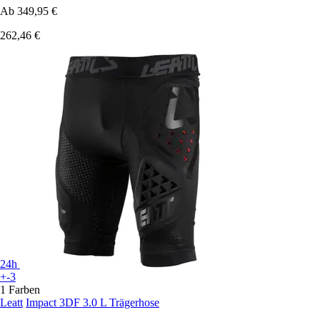
Ab
349,95 €
262,46 €
24h
+-3
1 Farben
Leatt
Impact 3DF 3.0 L Trägerhose