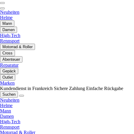
Neuheiten
Helme
Mann
Damen
High-Tech
Rennsport
Motorrad & Roller
Cross
Abenteuer
Reparatur
Gepäck
Outlet
Marken
Kundendienst in Frankreich
Sichere Zahlung
Einfache Rückgabe
Suchen
Neuheiten
Helme
Mann
Damen
High-Tech
Rennsport
Motorrad & Roller