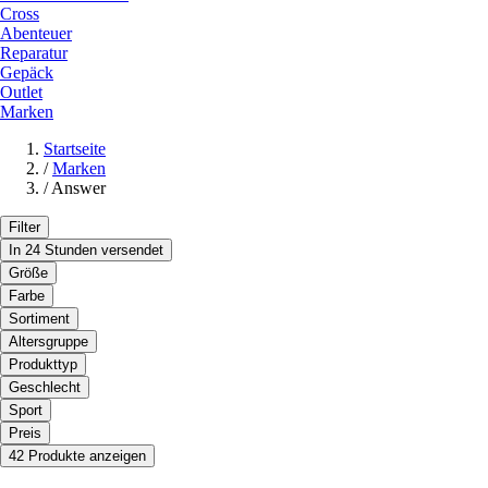
Cross
Abenteuer
Reparatur
Gepäck
Outlet
Marken
Startseite
/
Marken
/
Answer
Filter
In 24 Stunden versendet
Größe
Farbe
Sortiment
Altersgruppe
Produkttyp
Geschlecht
Sport
Preis
42 Produkte anzeigen