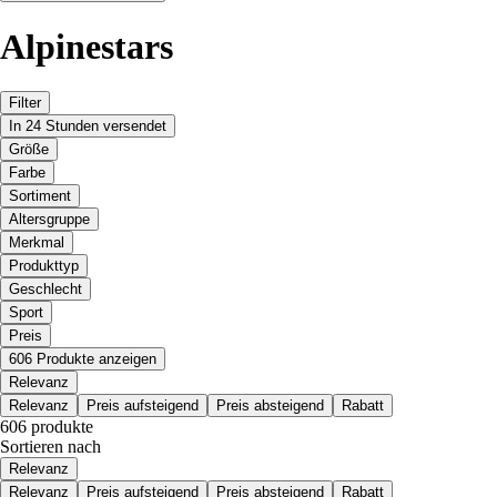
Alpinestars
Filter
In 24 Stunden versendet
Größe
Farbe
Sortiment
Altersgruppe
Merkmal
Produkttyp
Geschlecht
Sport
Preis
606 Produkte anzeigen
Relevanz
Relevanz
Preis aufsteigend
Preis absteigend
Rabatt
606 produkte
Sortieren nach
Relevanz
Relevanz
Preis aufsteigend
Preis absteigend
Rabatt