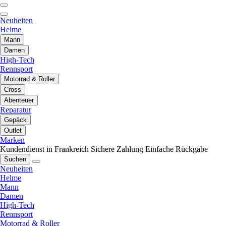
Neuheiten
Helme
Mann
Damen
High-Tech
Rennsport
Motorrad & Roller
Cross
Abenteuer
Reparatur
Gepäck
Outlet
Marken
Kundendienst in Frankreich
Sichere Zahlung
Einfache Rückgabe
Suchen
Neuheiten
Helme
Mann
Damen
High-Tech
Rennsport
Motorrad & Roller