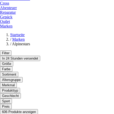
Cross
Abenteuer
Reparatur
Gepäck
Outlet
Marken
Startseite
/
Marken
/
Alpinestars
Filter
In 24 Stunden versendet
Größe
Farbe
Sortiment
Altersgruppe
Merkmal
Produkttyp
Geschlecht
Sport
Preis
606 Produkte anzeigen