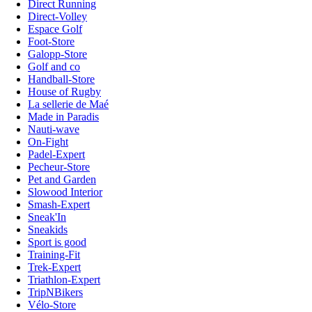
Direct Running
Direct-Volley
Espace Golf
Foot-Store
Galopp-Store
Golf and co
Handball-Store
House of Rugby
La sellerie de Maé
Made in Paradis
Nauti-wave
On-Fight
Padel-Expert
Pecheur-Store
Pet and Garden
Slowood Interior
Smash-Expert
Sneak'In
Sneakids
Sport is good
Training-Fit
Trek-Expert
Triathlon-Expert
TripNBikers
Vélo-Store