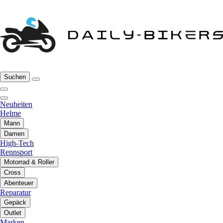
Suchen
Neuheiten
Helme
Mann
Damen
High-Tech
Rennsport
Motorrad & Roller
Cross
Abenteuer
Reparatur
Gepäck
Outlet
Marken