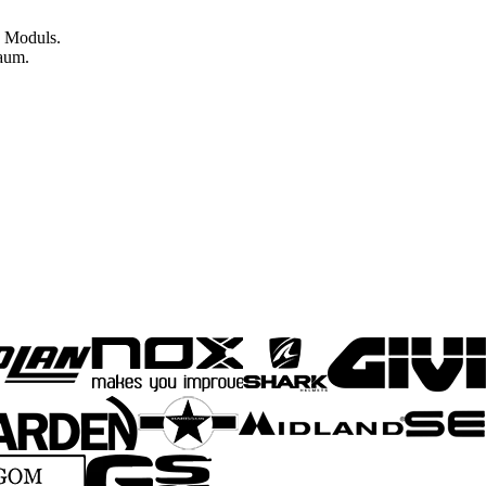
s Moduls.
baum.