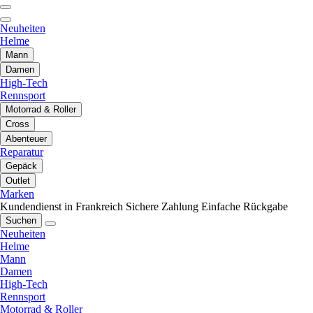
Neuheiten
Helme
Mann
Damen
High-Tech
Rennsport
Motorrad & Roller
Cross
Abenteuer
Reparatur
Gepäck
Outlet
Marken
Kundendienst in Frankreich
Sichere Zahlung
Einfache Rückgabe
Suchen
Neuheiten
Helme
Mann
Damen
High-Tech
Rennsport
Motorrad & Roller