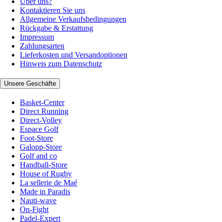
Über uns?
Kontaktieren Sie uns
Allgemeine Verkaufsbedingungen
Rückgabe & Erstattung
Impressum
Zahlungsarten
Lieferkosten und Versandoptionen
Hinweis zum Datenschutz
Unsere Geschäfte
Basket-Center
Direct Running
Direct-Volley
Espace Golf
Foot-Store
Galopp-Store
Golf and co
Handball-Store
House of Rugby
La sellerie de Maé
Made in Paradis
Nauti-wave
On-Fight
Padel-Expert