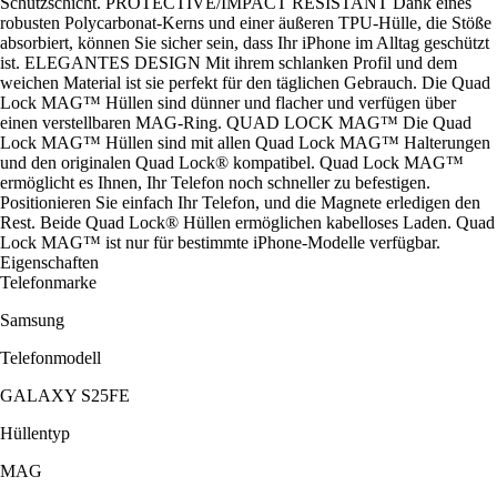
Schutzschicht. PROTECTIVE/IMPACT RESISTANT Dank eines
robusten Polycarbonat-Kerns und einer äußeren TPU-Hülle, die Stöße
absorbiert, können Sie sicher sein, dass Ihr iPhone im Alltag geschützt
ist. ELEGANTES DESIGN Mit ihrem schlanken Profil und dem
weichen Material ist sie perfekt für den täglichen Gebrauch. Die Quad
Lock MAG™ Hüllen sind dünner und flacher und verfügen über
einen verstellbaren MAG-Ring. QUAD LOCK MAG™ Die Quad
Lock MAG™ Hüllen sind mit allen Quad Lock MAG™ Halterungen
und den originalen Quad Lock® kompatibel. Quad Lock MAG™
ermöglicht es Ihnen, Ihr Telefon noch schneller zu befestigen.
Positionieren Sie einfach Ihr Telefon, und die Magnete erledigen den
Rest. Beide Quad Lock® Hüllen ermöglichen kabelloses Laden. Quad
Lock MAG™ ist nur für bestimmte iPhone-Modelle verfügbar.
Eigenschaften
Telefonmarke
Samsung
Telefonmodell
GALAXY S25FE
Hüllentyp
MAG