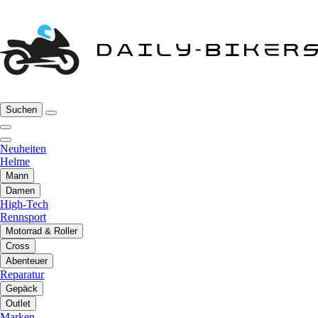
Suchen
Neuheiten
Helme
Mann
Damen
High-Tech
Rennsport
Motorrad & Roller
Cross
Abenteuer
Reparatur
Gepäck
Outlet
Marken