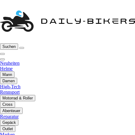
Suchen
Neuheiten
Helme
Mann
Damen
High-Tech
Rennsport
Motorrad & Roller
Cross
Abenteuer
Reparatur
Gepäck
Outlet
Marken