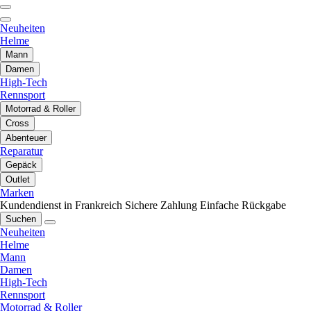
Neuheiten
Helme
Mann
Damen
High-Tech
Rennsport
Motorrad & Roller
Cross
Abenteuer
Reparatur
Gepäck
Outlet
Marken
Kundendienst in Frankreich
Sichere Zahlung
Einfache Rückgabe
Suchen
Neuheiten
Helme
Mann
Damen
High-Tech
Rennsport
Motorrad & Roller