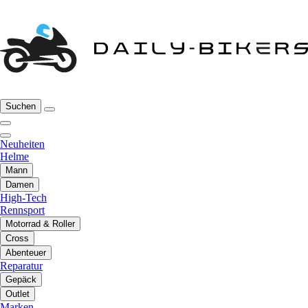
Suchen
Neuheiten
Helme
Mann
Damen
High-Tech
Rennsport
Motorrad & Roller
Cross
Abenteuer
Reparatur
Gepäck
Outlet
Marken