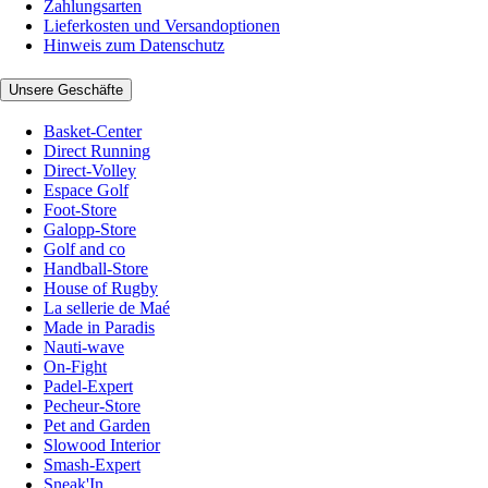
Zahlungsarten
Lieferkosten und Versandoptionen
Hinweis zum Datenschutz
Unsere Geschäfte
Basket-Center
Direct Running
Direct-Volley
Espace Golf
Foot-Store
Galopp-Store
Golf and co
Handball-Store
House of Rugby
La sellerie de Maé
Made in Paradis
Nauti-wave
On-Fight
Padel-Expert
Pecheur-Store
Pet and Garden
Slowood Interior
Smash-Expert
Sneak'In