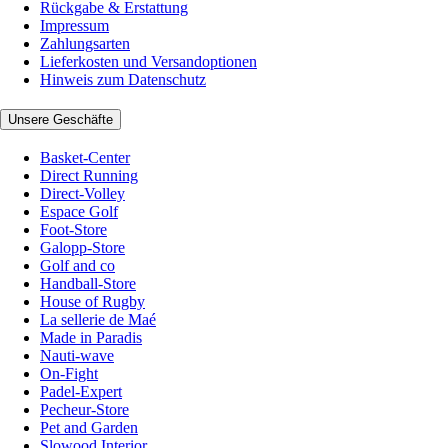
Rückgabe & Erstattung
Impressum
Zahlungsarten
Lieferkosten und Versandoptionen
Hinweis zum Datenschutz
Unsere Geschäfte
Basket-Center
Direct Running
Direct-Volley
Espace Golf
Foot-Store
Galopp-Store
Golf and co
Handball-Store
House of Rugby
La sellerie de Maé
Made in Paradis
Nauti-wave
On-Fight
Padel-Expert
Pecheur-Store
Pet and Garden
Slowood Interior