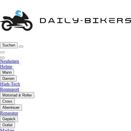
Suchen
Neuheiten
Helme
Mann
Damen
High-Tech
Rennsport
Motorrad & Roller
Cross
Abenteuer
Reparatur
Gepäck
Outlet
Marken