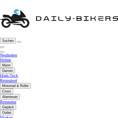
Suchen
Neuheiten
Helme
Mann
Damen
High-Tech
Rennsport
Motorrad & Roller
Cross
Abenteuer
Reparatur
Gepäck
Outlet
Marken