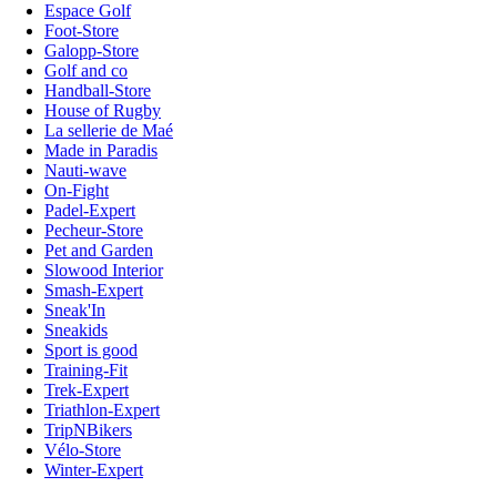
Espace Golf
Foot-Store
Galopp-Store
Golf and co
Handball-Store
House of Rugby
La sellerie de Maé
Made in Paradis
Nauti-wave
On-Fight
Padel-Expert
Pecheur-Store
Pet and Garden
Slowood Interior
Smash-Expert
Sneak'In
Sneakids
Sport is good
Training-Fit
Trek-Expert
Triathlon-Expert
TripNBikers
Vélo-Store
Winter-Expert