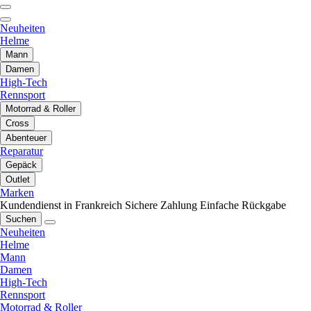
Neuheiten
Helme
Mann
Damen
High-Tech
Rennsport
Motorrad & Roller
Cross
Abenteuer
Reparatur
Gepäck
Outlet
Marken
Kundendienst in Frankreich
Sichere Zahlung
Einfache Rückgabe
Suchen
Neuheiten
Helme
Mann
Damen
High-Tech
Rennsport
Motorrad & Roller