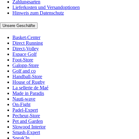
Zahlungsarten
Lieferkosten und Versandoptionen
Hinweis zum Datenschutz
Unsere Geschäfte
Basket-Center
Direct Running
Direct-Volley
Espace Golf
Foot-Store
Galopp-Store
Golf and co
Handball-Store
House of Rugby
La sellerie de Maé
Made in Paradis
Nauti-wave
On-Fight
Padel-Expert
Pecheur-Store
Pet and Garden
Slowood Interior
Smash-Expert
Sneak'In