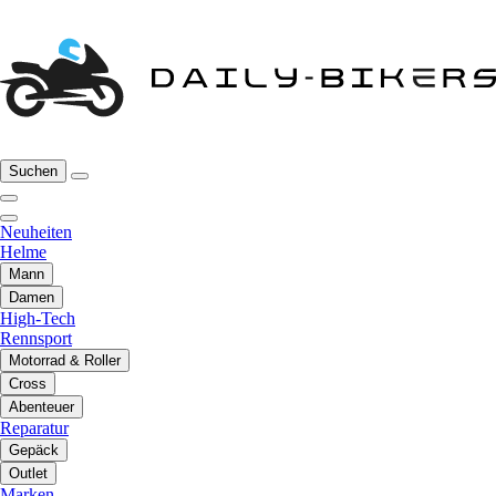
Suchen
Neuheiten
Helme
Mann
Damen
High-Tech
Rennsport
Motorrad & Roller
Cross
Abenteuer
Reparatur
Gepäck
Outlet
Marken