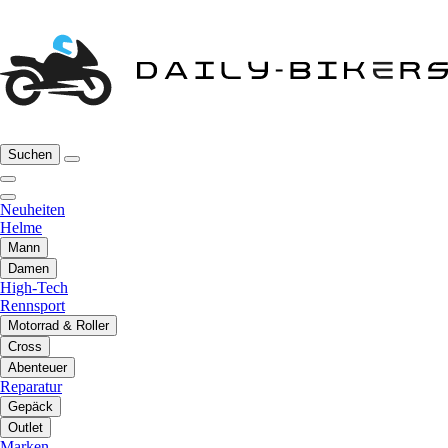
Suchen
Neuheiten
Helme
Mann
Damen
High-Tech
Rennsport
Motorrad & Roller
Cross
Abenteuer
Reparatur
Gepäck
Outlet
Marken