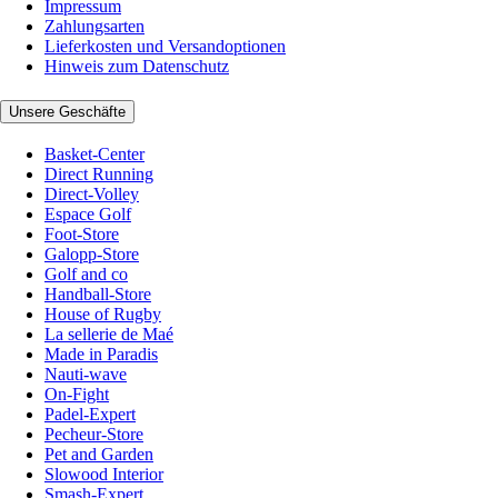
Impressum
Zahlungsarten
Lieferkosten und Versandoptionen
Hinweis zum Datenschutz
Unsere Geschäfte
Basket-Center
Direct Running
Direct-Volley
Espace Golf
Foot-Store
Galopp-Store
Golf and co
Handball-Store
House of Rugby
La sellerie de Maé
Made in Paradis
Nauti-wave
On-Fight
Padel-Expert
Pecheur-Store
Pet and Garden
Slowood Interior
Smash-Expert