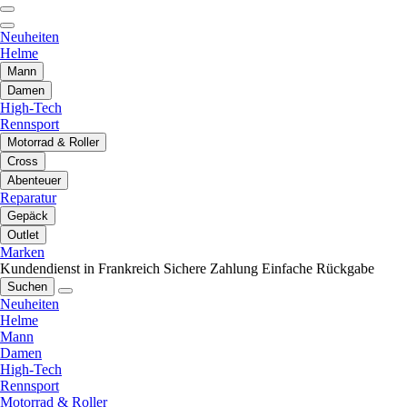
Neuheiten
Helme
Mann
Damen
High-Tech
Rennsport
Motorrad & Roller
Cross
Abenteuer
Reparatur
Gepäck
Outlet
Marken
Kundendienst in Frankreich
Sichere Zahlung
Einfache Rückgabe
Suchen
Neuheiten
Helme
Mann
Damen
High-Tech
Rennsport
Motorrad & Roller