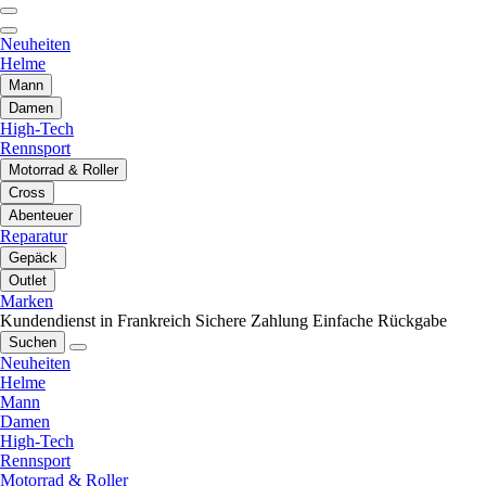
Neuheiten
Helme
Mann
Damen
High-Tech
Rennsport
Motorrad & Roller
Cross
Abenteuer
Reparatur
Gepäck
Outlet
Marken
Kundendienst in Frankreich
Sichere Zahlung
Einfache Rückgabe
Suchen
Neuheiten
Helme
Mann
Damen
High-Tech
Rennsport
Motorrad & Roller