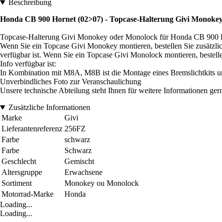
Beschreibung
Honda CB 900 Hornet (02>07) - Topcase-Halterung Givi Monoke
Topcase-Halterung Givi Monokey oder Monolock für Honda CB 900 
Wenn Sie ein Topcase Givi Monokey montieren, bestellen Sie zusätzl
verfügbar ist. Wenn Sie ein Topcase Givi Monolock montieren, bestel
Info verfügbar ist:
In Kombination mit M8A, M8B ist die Montage eines Bremslichtkits u
Unverbindliches Foto zur Veranschaulichung
Unsere technische Abteilung steht Ihnen für weitere Informationen ger
Zusätzliche Informationen
Marke
Givi
Lieferantenreferenz
256FZ
Farbe
schwarz
Farbe
Schwarz
Geschlecht
Gemischt
Altersgruppe
Erwachsene
Sortiment
Monokey ou Monolock
Motorrad-Marke
Honda
Loading...
Loading...