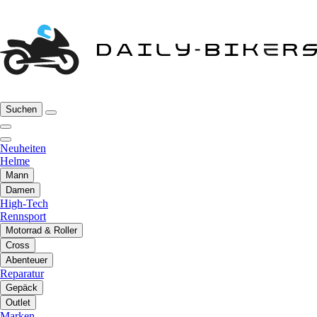
Suchen
Neuheiten
Helme
Mann
Damen
High-Tech
Rennsport
Motorrad & Roller
Cross
Abenteuer
Reparatur
Gepäck
Outlet
Marken