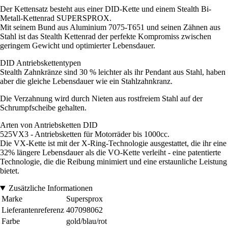
Der Kettensatz besteht aus einer DID-Kette und einem Stealth Bi-
Metall-Kettenrad SUPERSPROX.
Mit seinem Bund aus Aluminium 7075-T651 und seinen Zähnen aus
Stahl ist das Stealth Kettenrad der perfekte Kompromiss zwischen
geringem Gewicht und optimierter Lebensdauer.
DID Antriebskettentypen
Stealth Zahnkränze sind 30 % leichter als ihr Pendant aus Stahl, haben
aber die gleiche Lebensdauer wie ein Stahlzahnkranz.
Die Verzahnung wird durch Nieten aus rostfreiem Stahl auf der
Schrumpfscheibe gehalten.
Arten von Antriebsketten DID
525VX3 - Antriebsketten für Motorräder bis 1000cc.
Die VX-Kette ist mit der X-Ring-Technologie ausgestattet, die ihr eine
32% längere Lebensdauer als die VO-Kette verleiht - eine patentierte
Technologie, die die Reibung minimiert und eine erstaunliche Leistung
bietet.
Zusätzliche Informationen
Marke
Supersprox
Lieferantenreferenz
407098062
Farbe
gold/blau/rot