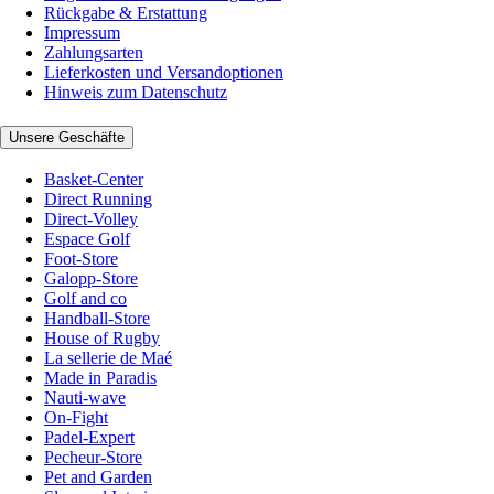
Rückgabe & Erstattung
Impressum
Zahlungsarten
Lieferkosten und Versandoptionen
Hinweis zum Datenschutz
Unsere Geschäfte
Basket-Center
Direct Running
Direct-Volley
Espace Golf
Foot-Store
Galopp-Store
Golf and co
Handball-Store
House of Rugby
La sellerie de Maé
Made in Paradis
Nauti-wave
On-Fight
Padel-Expert
Pecheur-Store
Pet and Garden