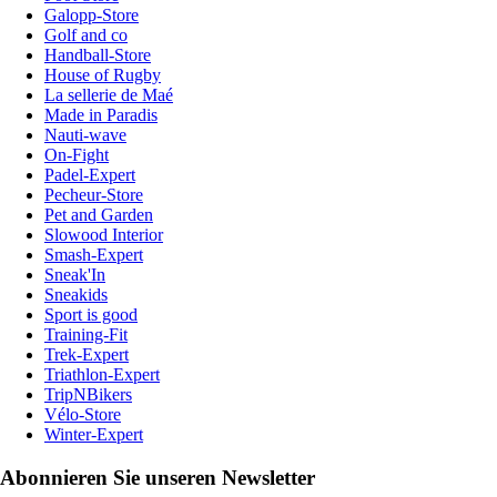
Galopp-Store
Golf and co
Handball-Store
House of Rugby
La sellerie de Maé
Made in Paradis
Nauti-wave
On-Fight
Padel-Expert
Pecheur-Store
Pet and Garden
Slowood Interior
Smash-Expert
Sneak'In
Sneakids
Sport is good
Training-Fit
Trek-Expert
Triathlon-Expert
TripNBikers
Vélo-Store
Winter-Expert
Abonnieren Sie unseren Newsletter