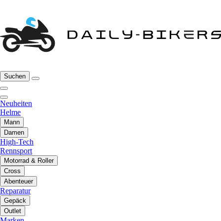
Suchen
Neuheiten
Helme
Mann
Damen
High-Tech
Rennsport
Motorrad & Roller
Cross
Abenteuer
Reparatur
Gepäck
Outlet
Marken