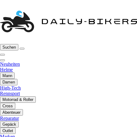
Suchen
Neuheiten
Helme
Mann
Damen
High-Tech
Rennsport
Motorrad & Roller
Cross
Abenteuer
Reparatur
Gepäck
Outlet
Marken