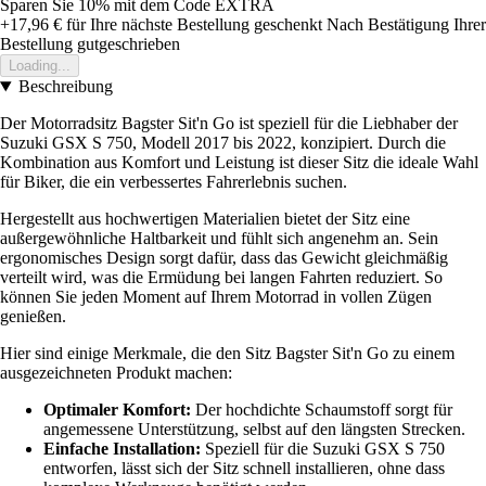
Sparen Sie 10%
mit dem Code
EXTRA
+17,96 €
für Ihre nächste Bestellung geschenkt
Nach Bestätigung Ihrer
Bestellung gutgeschrieben
Loading...
Beschreibung
Der Motorradsitz Bagster Sit'n Go ist speziell für die Liebhaber der
Suzuki GSX S 750, Modell 2017 bis 2022, konzipiert. Durch die
Kombination aus Komfort und Leistung ist dieser Sitz die ideale Wahl
für Biker, die ein verbessertes Fahrerlebnis suchen.
Hergestellt aus hochwertigen Materialien bietet der Sitz eine
außergewöhnliche Haltbarkeit und fühlt sich angenehm an. Sein
ergonomisches Design sorgt dafür, dass das Gewicht gleichmäßig
verteilt wird, was die Ermüdung bei langen Fahrten reduziert. So
können Sie jeden Moment auf Ihrem Motorrad in vollen Zügen
genießen.
Hier sind einige Merkmale, die den Sitz Bagster Sit'n Go zu einem
ausgezeichneten Produkt machen:
Optimaler Komfort:
Der hochdichte Schaumstoff sorgt für
angemessene Unterstützung, selbst auf den längsten Strecken.
Einfache Installation:
Speziell für die Suzuki GSX S 750
entworfen, lässt sich der Sitz schnell installieren, ohne dass