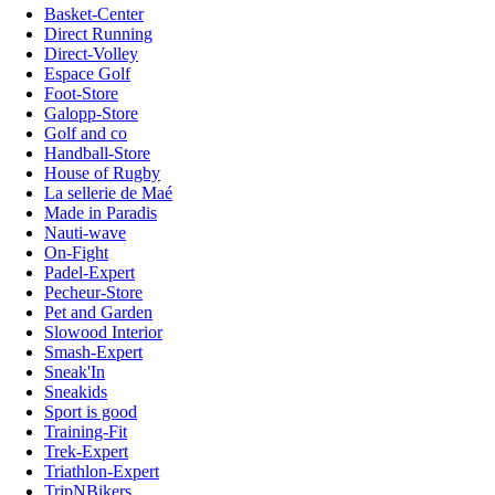
Basket-Center
Direct Running
Direct-Volley
Espace Golf
Foot-Store
Galopp-Store
Golf and co
Handball-Store
House of Rugby
La sellerie de Maé
Made in Paradis
Nauti-wave
On-Fight
Padel-Expert
Pecheur-Store
Pet and Garden
Slowood Interior
Smash-Expert
Sneak'In
Sneakids
Sport is good
Training-Fit
Trek-Expert
Triathlon-Expert
TripNBikers