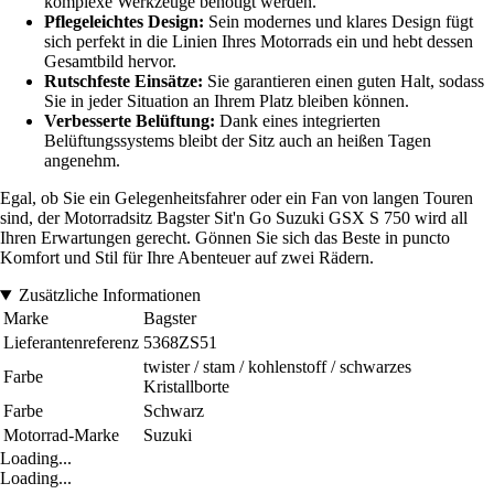
komplexe Werkzeuge benötigt werden.
Pflegeleichtes Design:
Sein modernes und klares Design fügt
sich perfekt in die Linien Ihres Motorrads ein und hebt dessen
Gesamtbild hervor.
Rutschfeste Einsätze:
Sie garantieren einen guten Halt, sodass
Sie in jeder Situation an Ihrem Platz bleiben können.
Verbesserte Belüftung:
Dank eines integrierten
Belüftungssystems bleibt der Sitz auch an heißen Tagen
angenehm.
Egal, ob Sie ein Gelegenheitsfahrer oder ein Fan von langen Touren
sind, der Motorrad­sitz Bagster Sit'n Go Suzuki GSX S 750 wird all
Ihren Erwartungen gerecht. Gönnen Sie sich das Beste in puncto
Komfort und Stil für Ihre Abenteuer auf zwei Rädern.
Zusätzliche Informationen
Marke
Bagster
Lieferantenreferenz
5368ZS51
twister / stam / kohlenstoff / schwarzes
Farbe
Kristallborte
Farbe
Schwarz
Motorrad-Marke
Suzuki
Loading...
Loading...