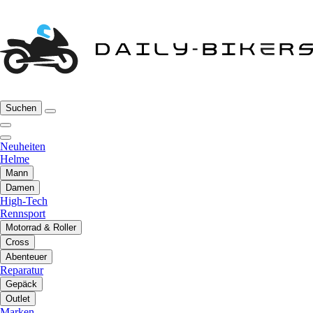
Suchen
Neuheiten
Helme
Mann
Damen
High-Tech
Rennsport
Motorrad & Roller
Cross
Abenteuer
Reparatur
Gepäck
Outlet
Marken