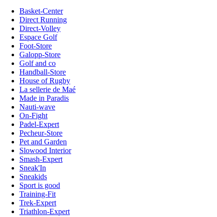
Basket-Center
Direct Running
Direct-Volley
Espace Golf
Foot-Store
Galopp-Store
Golf and co
Handball-Store
House of Rugby
La sellerie de Maé
Made in Paradis
Nauti-wave
On-Fight
Padel-Expert
Pecheur-Store
Pet and Garden
Slowood Interior
Smash-Expert
Sneak'In
Sneakids
Sport is good
Training-Fit
Trek-Expert
Triathlon-Expert