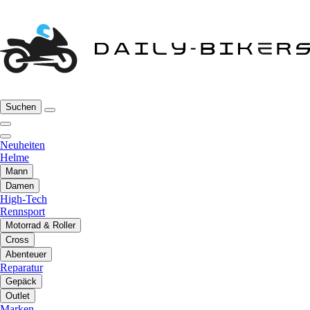
Suchen
Neuheiten
Helme
Mann
Damen
High-Tech
Rennsport
Motorrad & Roller
Cross
Abenteuer
Reparatur
Gepäck
Outlet
Marken