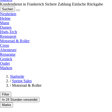
Kundendienst in Frankreich
Sichere Zahlung
Einfache Rückgabe
Suchen
Neuheiten
Helme
Mann
Damen
High-Tech
Rennsport
Motorrad & Roller
Cross
Abenteuer
Reparatur
Gepäck
Outlet
Marken
Startseite
/
Spring Sales
/
Motorrad & Roller
Filter
In 24 Stunden versendet
Marke