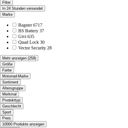
Filter
In 24 Stunden versendet
Marke
Bagster
6717
BS Battery
37
Givi
635
Quad Lock
30
Vector Security
28
Mehr anzeigen
(259)
Größe
Farbe
Motorrad-Marke
Sortiment
Altersgruppe
Merkmal
Produkttyp
Geschlecht
Sport
Preis
10000 Produkte anzeigen