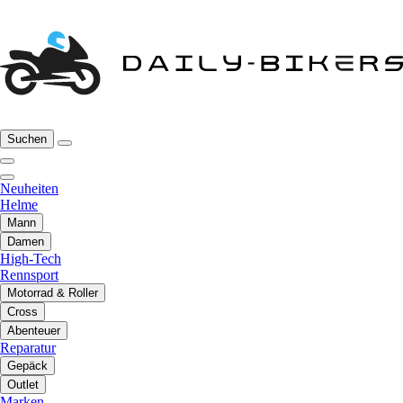
Suchen
Neuheiten
Helme
Mann
Damen
High-Tech
Rennsport
Motorrad & Roller
Cross
Abenteuer
Reparatur
Gepäck
Outlet
Marken