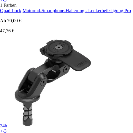
1 Farben
Quad Lock
Motorrad-Smartphone-Halterung - Lenkerbefestigung Pro
Ab
70,00 €
47,76 €
24h
+-3