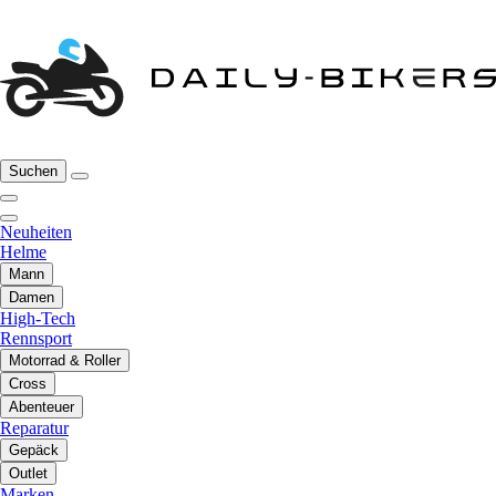
Suchen
Neuheiten
Helme
Mann
Damen
High-Tech
Rennsport
Motorrad & Roller
Cross
Abenteuer
Reparatur
Gepäck
Outlet
Marken