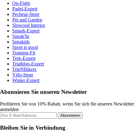
On-Fight
Padel-Expert
Pecheur-Store
Pet and Garden
Slowood Interior
Smash-Expert
Sneak'In
Sneakids
Sport is good
Training-Fit
Trek-Expert
Triathlon-Expert
TripNBikers
Vélo-Store
Winter-Expert
Abonnieren Sie unseren Newsletter
Profitieren Sie von 10% Rabatt, wenn Sie sich für unseren Newsletter
anmelden
Abonnieren
Bleiben Sie in Verbindung