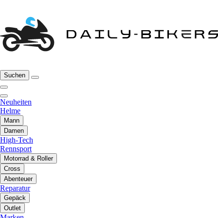
Suchen
Neuheiten
Helme
Mann
Damen
High-Tech
Rennsport
Motorrad & Roller
Cross
Abenteuer
Reparatur
Gepäck
Outlet
Marken