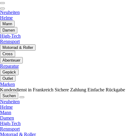
Neuheiten
Helme
Mann
Damen
High-Tech
Rennsport
Motorrad & Roller
Cross
Abenteuer
Reparatur
Gepäck
Outlet
Marken
Kundendienst in Frankreich
Sichere Zahlung
Einfache Rückgabe
Suchen
Neuheiten
Helme
Mann
Damen
High-Tech
Rennsport
Motorrad & Roller