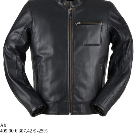
Ab
409,90 €
307,42 €
-25%