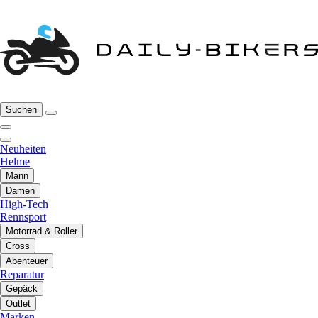
Suchen
Neuheiten
Helme
Mann
Damen
High-Tech
Rennsport
Motorrad & Roller
Cross
Abenteuer
Reparatur
Gepäck
Outlet
Marken