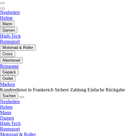
Neuheiten
Helme
Mann
Damen
High-Tech
Rennsport
Motorrad & Roller
Cross
Abenteuer
Reparatur
Gepäck
Outlet
Marken
Kundendienst in Frankreich
Sichere Zahlung
Einfache Rückgabe
Suchen
Neuheiten
Helme
Mann
Damen
High-Tech
Rennsport
Motorrad & Roller