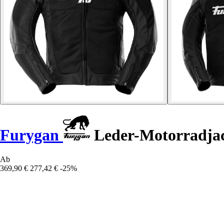
Furygan
Leder-Motorradjac
Ab
369,90 €
277,42 €
-25%