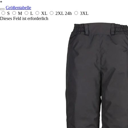
*
Größentabelle
S
M
L
XL
2XL
24h
3XL
Dieses Feld ist erforderlich