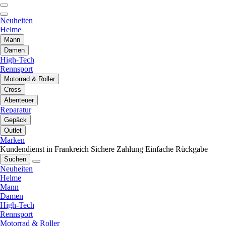
Neuheiten
Helme
Mann
Damen
High-Tech
Rennsport
Motorrad & Roller
Cross
Abenteuer
Reparatur
Gepäck
Outlet
Marken
Kundendienst in Frankreich
Sichere Zahlung
Einfache Rückgabe
Suchen
Neuheiten
Helme
Mann
Damen
High-Tech
Rennsport
Motorrad & Roller