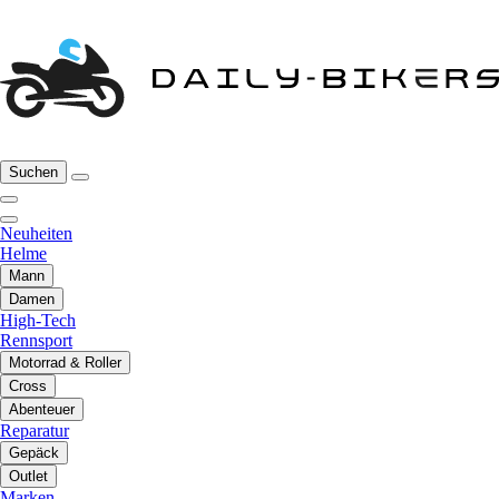
Suchen
Neuheiten
Helme
Mann
Damen
High-Tech
Rennsport
Motorrad & Roller
Cross
Abenteuer
Reparatur
Gepäck
Outlet
Marken