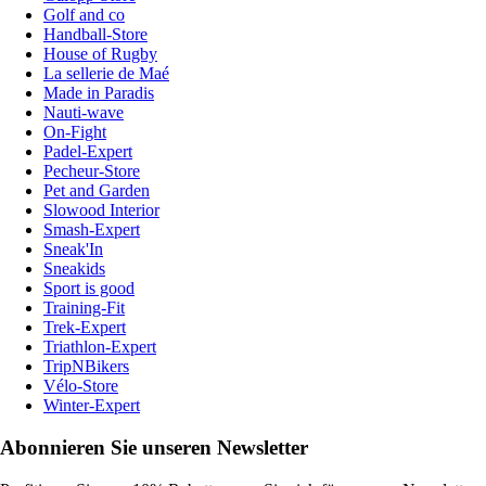
Golf and co
Handball-Store
House of Rugby
La sellerie de Maé
Made in Paradis
Nauti-wave
On-Fight
Padel-Expert
Pecheur-Store
Pet and Garden
Slowood Interior
Smash-Expert
Sneak'In
Sneakids
Sport is good
Training-Fit
Trek-Expert
Triathlon-Expert
TripNBikers
Vélo-Store
Winter-Expert
Abonnieren Sie unseren Newsletter