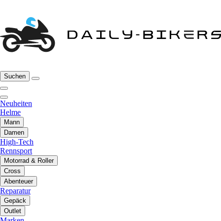
Suchen
Neuheiten
Helme
Mann
Damen
High-Tech
Rennsport
Motorrad & Roller
Cross
Abenteuer
Reparatur
Gepäck
Outlet
Marken