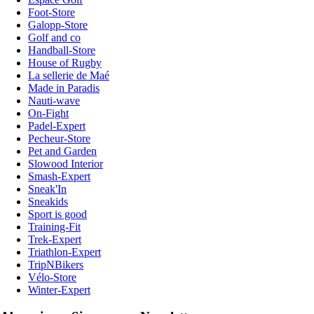
Foot-Store
Galopp-Store
Golf and co
Handball-Store
House of Rugby
La sellerie de Maé
Made in Paradis
Nauti-wave
On-Fight
Padel-Expert
Pecheur-Store
Pet and Garden
Slowood Interior
Smash-Expert
Sneak'In
Sneakids
Sport is good
Training-Fit
Trek-Expert
Triathlon-Expert
TripNBikers
Vélo-Store
Winter-Expert