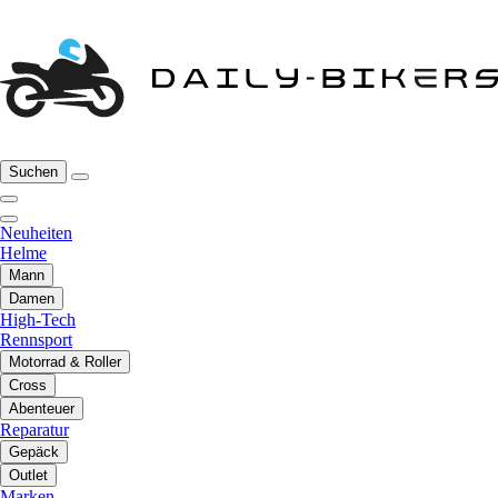
Suchen
Neuheiten
Helme
Mann
Damen
High-Tech
Rennsport
Motorrad & Roller
Cross
Abenteuer
Reparatur
Gepäck
Outlet
Marken