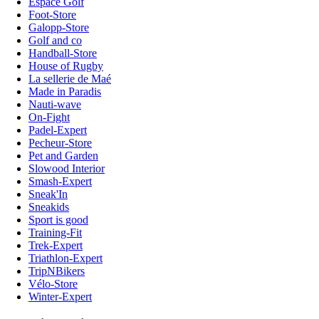
Espace Golf
Foot-Store
Galopp-Store
Golf and co
Handball-Store
House of Rugby
La sellerie de Maé
Made in Paradis
Nauti-wave
On-Fight
Padel-Expert
Pecheur-Store
Pet and Garden
Slowood Interior
Smash-Expert
Sneak'In
Sneakids
Sport is good
Training-Fit
Trek-Expert
Triathlon-Expert
TripNBikers
Vélo-Store
Winter-Expert