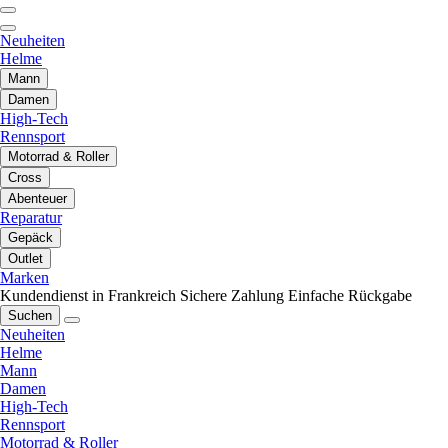
Neuheiten
Helme
Mann
Damen
High-Tech
Rennsport
Motorrad & Roller
Cross
Abenteuer
Reparatur
Gepäck
Outlet
Marken
Kundendienst in Frankreich
Sichere Zahlung
Einfache Rückgabe
Suchen
Neuheiten
Helme
Mann
Damen
High-Tech
Rennsport
Motorrad & Roller