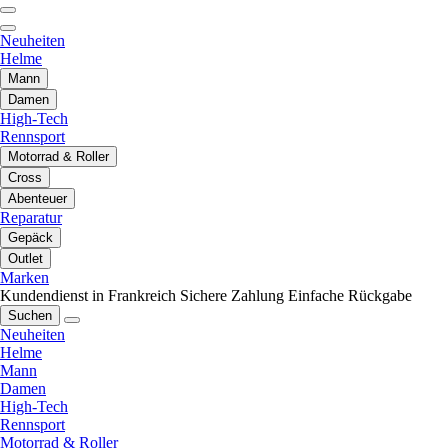
Neuheiten
Helme
Mann
Damen
High-Tech
Rennsport
Motorrad & Roller
Cross
Abenteuer
Reparatur
Gepäck
Outlet
Marken
Kundendienst in Frankreich
Sichere Zahlung
Einfache Rückgabe
Suchen
Neuheiten
Helme
Mann
Damen
High-Tech
Rennsport
Motorrad & Roller